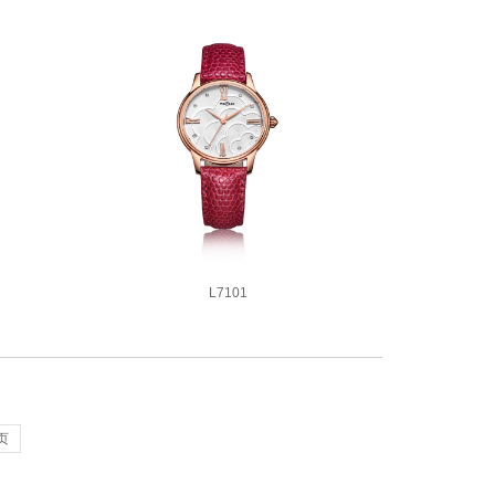
L7101
4款同系列腕表
页