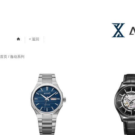
< 返回
首页
/
逸动系列